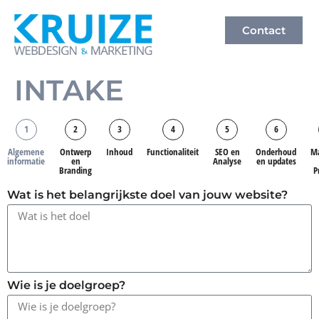
Contact
INTAKE
1
2
3
4
5
6
Algemene
Ontwerp
Inhoud
Functionaliteit
SEO en
Onderhoud
Ma
informatie
en
Analyse
en updates
Branding
P
Wat is het belangrijkste doel van jouw website?
Wie is je doelgroep?